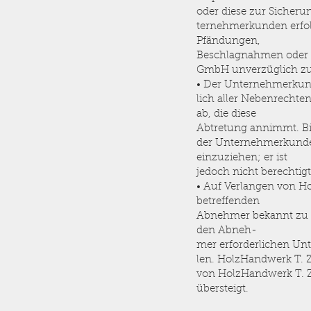
oder diese zur Sicher
ternehmerkunden erfol
Pfändungen,
Beschlagnahmen oder s
GmbH unverzüglich zu
• Der Unternehmerkunde
lich aller Nebenrechte
ab, die diese
Abtretung annimmt. Bis
der Unternehmerkunde 
einzuziehen; er ist
jedoch nicht berechtigt
• Auf Verlangen von 
betreffenden
Abnehmer bekannt zu 
den Abneh-
mer erforderlichen Unt
len. HolzHandwerk T. 
von HolzHandwerk T. Z
übersteigt.