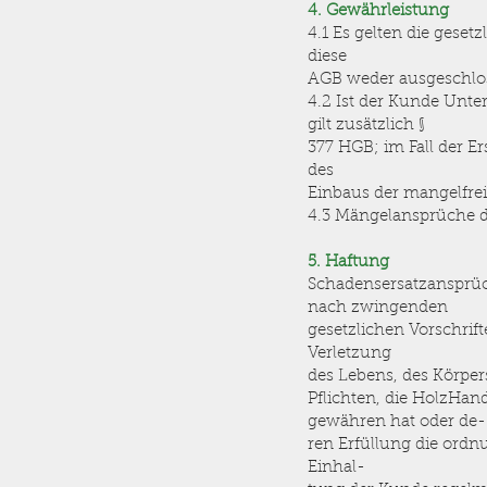
4. Gewährleistung
4.1 Es gelten die gese
diese
AGB weder ausgeschlo
4.2 Ist der Kunde Unt
gilt zusätzlich §
377 HGB; im Fall der E
des
Einbaus der mangelfrei
4.3 Mängelansprüche de
5. Haftung
Schadensersatzansprüc
nach zwingenden
gesetzlichen Vorschrift
Verletzung
des Lebens, des Körper
Pflichten, die HolzHa
gewähren hat oder de-
ren Erfüllung die ord
Einhal-