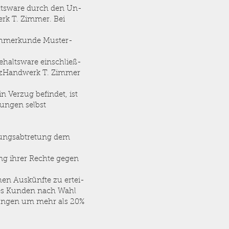
altsware durch den Un-
rk T. Zimmer. Bei
nehmerkunde Muster-
ehaltsware einschließ-
HolzHandwerk T. Zimmer
 Verzug befindet, ist
ungen selbst
.
rungsabtretung dem
g ihrer Rechte gegen
hen Auskünfte zu ertei-
des Kunden nach Wahl
rungen um mehr als 20%