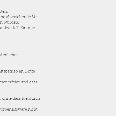
sten.
eine abweichende Ver-
en wurden.
zHandwerk T. Zimmer
sämtlicher
sbetrieb an Dritte
mer erfolgt und dass
, ohne dass hierdurch
orbehaltsware nicht