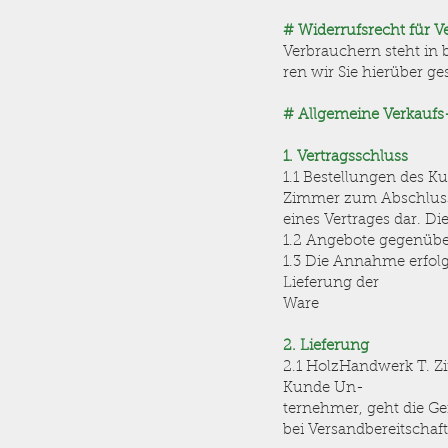
# Widerrufsrecht für 
Verbrauchern steht in b
ren wir Sie hierüber g
# Allgemeine Verkaufs
1. Vertragsschluss
1.1 Bestellungen des K
Zimmer zum Abschlu
eines Vertrages dar. D
1.2 Angebote gegenübe
1.3 Die Annahme erfol
Lieferung der
Ware
2. Lieferung
2.1 HolzHandwerk T. Zi
Kunde Un-
ternehmer, geht die G
bei Versandbereitschaf