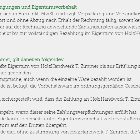
dingungen und Eigentumsvorbehalt
hen sich in Euro inkl. MwSt. und zzgl. Verpackung und Versandko
ort und ohne Abzug nach Erhalt der Rechnung fällig, soweit k
der auf der Rechnung abweichende Zahlungsfristen ausgewies
e bleibt bis zur vollständigen Bezahlung im Eigentum von Hol
mer, gilt daneben folgendes:
bleibt Eigentum von HolzHandwerk T. Zimmer bis zur Erfüllung 
mer gegen den
sprüche, auch wenn die einzelne Ware bezahlt worden ist.
e ist befugt, die Vorbehaltsware im ordnungsgemäßen Geschäft
 sichergestellt wird, dass die Zahlung an HolzHandwerk T. Zim
ergeht, wenn dieser seine Zahlungsverpflichtungen erfüllt hat.
e kann seinerseits unter Eigentumsvorbehalt weiterveräußern
ntum auf den Dritten übergeht.
de darf ohne Zustimmung von HolzHandwerk T. Zimmer, die V