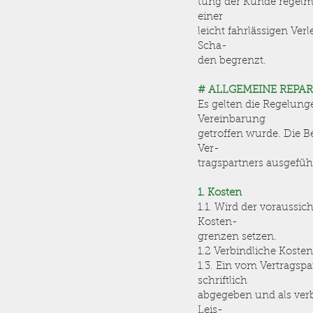
tung der Kunde regelmä
einer
leicht fahrlässigen Ver
Scha-
den begrenzt.
# ALLGEMEINE REP
Es gelten die Regelun
Vereinbarung
getroffen wurde. Die 
Ver-
tragspartners ausgefü
1. Kosten
1.1. Wird der voraussi
Kosten-
grenzen setzen.
1.2 Verbindliche Kost
1.3. Ein vom Vertragsp
schriftlich
abgegeben und als verb
Leis-