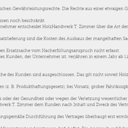
tzlichen Gewährleistungsrechte. Die Rechte aus einer etwaigen 
ssen noch beschränkt.
ernehmer entscheidet HolzHandwerk T. Zimmer über die Art de
rsatzlieferung sind die Kosten des Ausbaus der mangelhaften S
en Ersatzsache vom Nacherfüllungsanspruch nicht erfasst.
s Kunden, der Unternehmer ist, verjähren in einem Jahr ab L
he des Kunden sind ausgeschlossen. Das gilt nicht soweit Ho
en (z. B. Produkthaftungsgesetz), bei Vorsatz, grober Fahrlässig
s oder der Gesundheit oder wegen der Verletzung wesentlicher 
ndwerk T. Zimmer dem Kunden nach Inhalt und Zweck des Vertr
nungsgemäße Durchführung des Vertrages überhaupt erst ermög