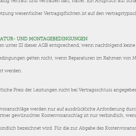
ßig vertraut und vertrauen darf, haftet. Ein Anspruch auf Sc
letzung wesentlicher Vertragspflichten ist auf den vertragstypi
ARATUR- UND MONTAGEBEDINGUNGEN
gen unter III dieser AGB entsprechend, wenn nachfolgend kein
Bedingungen gelten nicht, wenn Reparaturen im Rahmen von 
hrt werden.
chtliche Preis der Leistungen nicht bei Vertragsschluss angegeb
envoranschläge werden nur auf ausdrückliche Anforderung durc
artner gewünschter Kostenvoranschlag ist nur verbindlich, wen
indlich bezeichnet wird. Für die zur Abgabe des Kostenvoransc