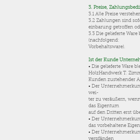
3. Preise, Zahlungsbe
3.1 Alle Preise verste
3.2 Zahlungen sind sof
einbarung getroffen o
3.3 Die gelieferte War
(nachfolgend:
Vorbehaltsware).
Ist der Kunde Unterneh
• Die gelieferte Ware 
HolzHandwerk T. Zim
Kunden zustehender An
• Der Unternehmerkund
wei-
ter zu veräußern, wenn
das Eigentum
auf den Dritten erst üb
• Der Unternehmerkund
das vorbehaltene Eige
• Der Unternehmerkun
verpfänden