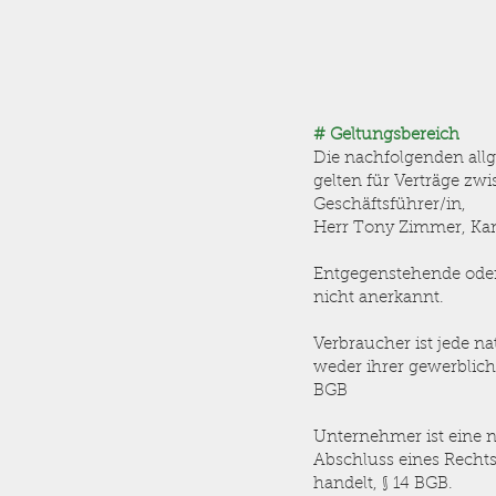
# Geltungsbereich
Die nachfolgenden all
gelten für Verträge z
Geschäftsführer/in,
Herr Tony Zimmer, Kanal
Entgegenstehende ode
nicht anerkannt.
Verbraucher ist jede n
weder ihrer gewerblich
BGB
Unternehmer ist eine na
Abschluss eines Rechts
handelt, § 14 BGB.