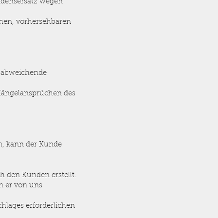
hadensersatz wegen
schen, vorhersehbaren
e abweichende
Mängelansprüchen des
en, kann der Kunde
h den Kunden erstellt.
n er von uns
hlages erforderlichen